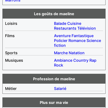
Les goûts de maeline
Loisirs
Balade
Cuisine
Restaurants
Télévision
Films
Aventure
Fantastique
Policier
Romance
Science
fiction
Sports
Marche
Natation
Musiques
Ambiance
Country
Rap
Rock
Profession de maeline
Métier
Salarié
Plus sur ma vie