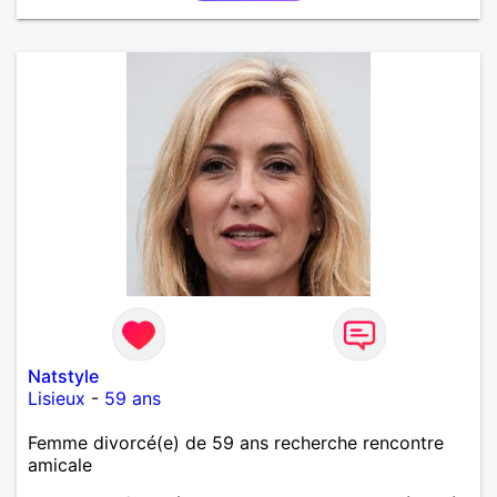
Natstyle
Lisieux
-
59 ans
Femme divorcé(e) de 59 ans recherche rencontre
amicale