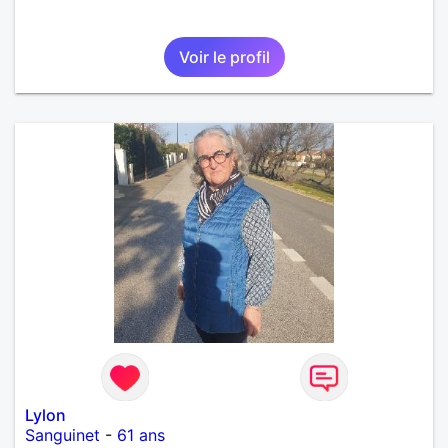
Voir le profil
Lylon
Sanguinet
-
61 ans