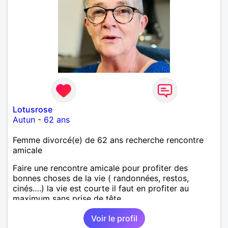
Lotusrose
Autun
-
62 ans
Femme divorcé(e) de 62 ans recherche rencontre
amicale
Faire une rencontre amicale pour profiter des
bonnes choses de la vie ( randonnées, restos,
cinés….) la vie est courte il faut en profiter au
maximum sans prise de tête
Voir le profil