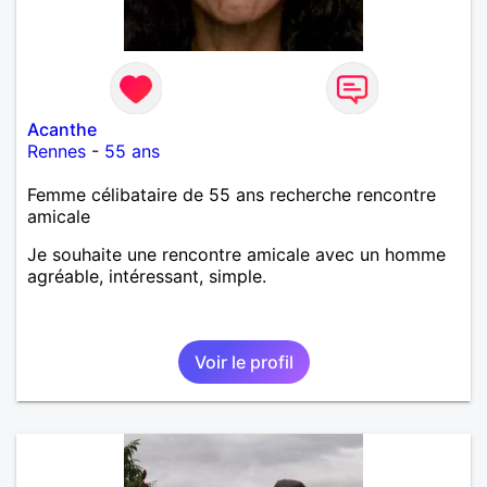
Acanthe
Rennes
-
55 ans
Femme célibataire de 55 ans recherche rencontre
amicale
Je souhaite une rencontre amicale avec un homme
agréable, intéressant, simple.
Voir le profil