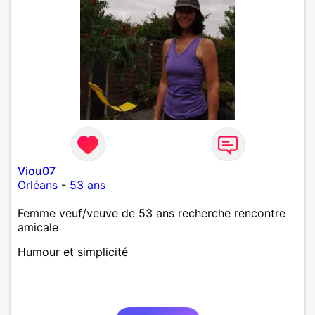
Viou07
Orléans
-
53 ans
Femme veuf/veuve de 53 ans recherche rencontre
amicale
Humour et simplicité