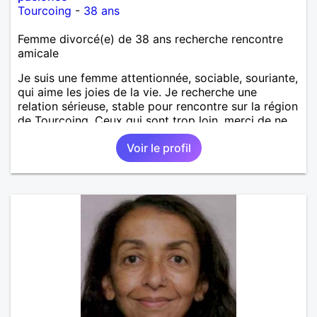
Tourcoing
-
38 ans
Femme divorcé(e) de 38 ans recherche rencontre
amicale
Je suis une femme attentionnée, sociable, souriante,
qui aime les joies de la vie. Je recherche une
relation sérieuse, stable pour rencontre sur la région
de Tourcoing. Ceux qui sont trop loin, merci de ne
pas me contacter et pour les autres je ne
Voir le profil
manquerais pas de vous répondre et ce sera avec
plaisir.