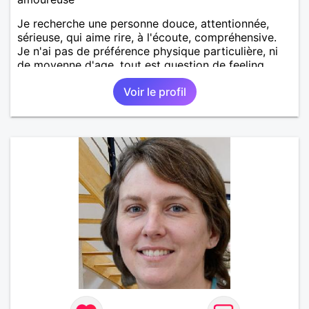
Je recherche une personne douce, attentionnée,
sérieuse, qui aime rire, à l'écoute, compréhensive.
Je n'ai pas de préférence physique particulière, ni
de moyenne d'age, tout est question de feeling.
Voir le profil