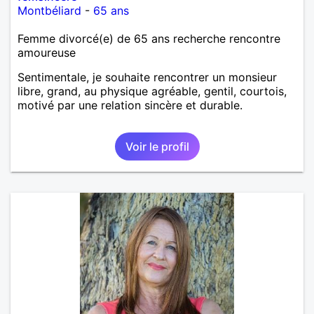
Montbéliard
-
65 ans
Femme divorcé(e) de 65 ans recherche rencontre
amoureuse
Sentimentale, je souhaite rencontrer un monsieur
libre, grand, au physique agréable, gentil, courtois,
motivé par une relation sincère et durable.
Voir le profil