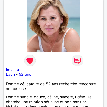
Imeline
Laon
-
52 ans
Femme célibataire de 52 ans recherche rencontre
amoureuse
Femme simple, douce, câline, sincère, fidèle. Je
cherche une relation sérieuse et non pas une
histoire sans lendemain avec une personne qui