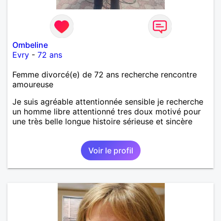
Ombeline
Evry
-
72 ans
Femme divorcé(e) de 72 ans recherche rencontre
amoureuse
Je suis agréable attentionnée sensible je recherche
un homme libre attentionné tres doux motivé pour
une très belle longue histoire sérieuse et sincère
Voir le profil