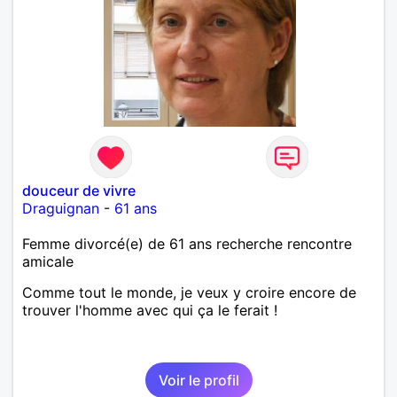
douceur de vivre
Draguignan
-
61 ans
Femme divorcé(e) de 61 ans recherche rencontre
amicale
Comme tout le monde, je veux y croire encore de
trouver l'homme avec qui ça le ferait !
Voir le profil