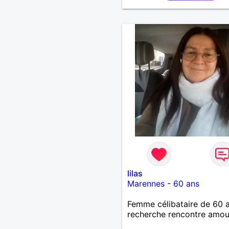
lorsque je me sens bien.
J'attends de vos nouvelles
lilas
Marennes
-
60 ans
Femme célibataire de 60 
recherche rencontre amo