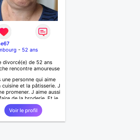
he67
mbourg
-
52 ans
 divorcé(e) de 52 ans
che rencontre amoureuse
s une personne qui aime
a cuisine et la pâtisserie. J
e promener. J aime aussi
 faire de la broderie. Et je
alade depuis ma
Voir le profil
nce.