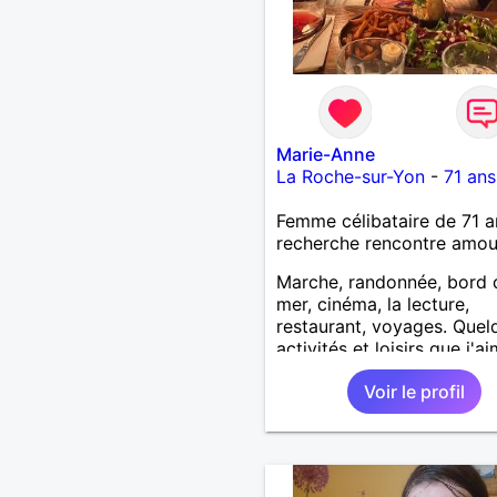
Marie-Anne
La Roche-sur-Yon
-
71 ans
Femme célibataire de 71 a
recherche rencontre amo
Marche, randonnée, bord 
mer, cinéma, la lecture,
restaurant, voyages. Quel
activités et loisirs que j'a
partager ainsi que les vôtr
Voir le profil
Recevoir mes enfants, me
petits-enfants et mes amis
Bénévolat auprès des enfa
l’école, pour le cinéma
indépendant... Se rencontr