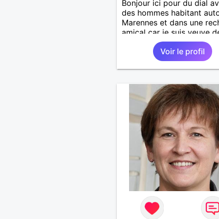
Bonjour ici pour du dial a
des hommes habitant aut
Marennes et dans une rec
amical car je suis veuve d
an. Je ne répondrai pas a
Voir le profil
autres, bonne chance à to