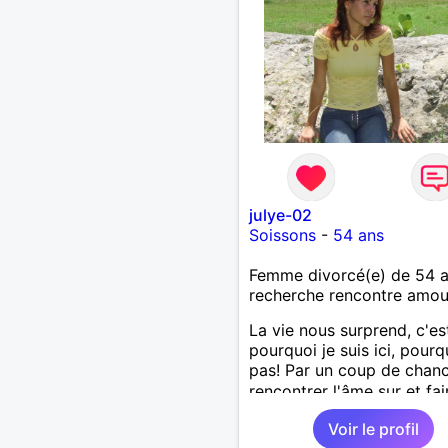
julye-02
Soissons
-
54 ans
Femme divorcé(e) de 54 
recherche rencontre amo
La vie nous surprend, c'es
pourquoi je suis ici, pourq
pas! Par un coup de chan
rencontrer l'âme sur et fai
notre parcours à deux. Je 
Voir le profil
un peu timide et un peu b