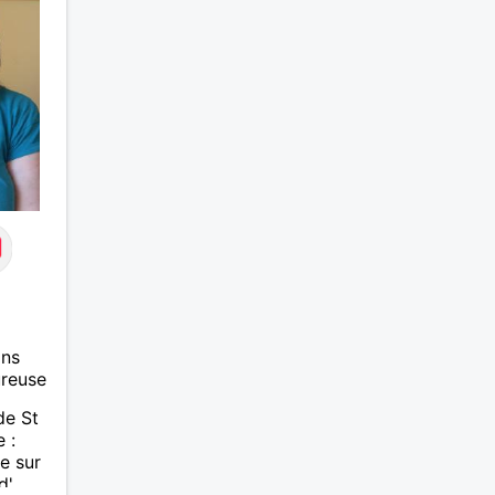
avec
e,
de
 où
à
rs des
nt. Je
tre
 lire.
ans
ureuse
de St
 :
e sur
d'