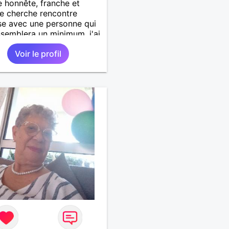
honnête, franche et
e cherche rencontre
se avec une personne qui
semblera un minimum. j'ai
fauts comme tout le
Voir le profil
et souhaite une vie
e dans une relation sur du
erme.