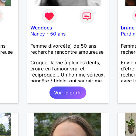
Weddoes
brune
Nancy
-
50 ans
Pardin
ans
Femme divorcé(e) de 50 ans
Femme
ureuse
recherche rencontre amoureuse
recher
Croquer la vie à pleines dents,
Envie 
croire en l’amour vrai et
d'être
réciproque… Un homme sérieux,
recher
honnête / fidèle, qui saurait me
avec l
faire rire à nouveau, est le bien
vraie 
Voir le profil
venu !
quotidi
respon
entrep
et ave
saura
mettre
amour 
m'avoir