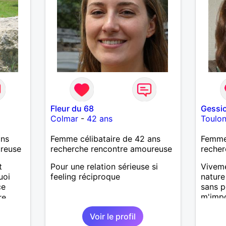
Fleur du 68
Gessi
Colmar
-
42 ans
Toulo
ans
Femme célibataire de 42 ans
Femme 
ureuse
recherche rencontre amoureuse
recher
t
Pour une relation sérieuse si
Viveme
uoi
feeling réciproque
nature
ce
sans p
m'impo
re
je préf
suis
Voir le profil
surmon
avarde