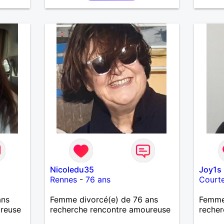
.
Nicoledu35
Joy1s
Rennes
-
76 ans
Court
ans
Femme divorcé(e) de 76 ans
Femme
ureuse
recherche rencontre amoureuse
recher