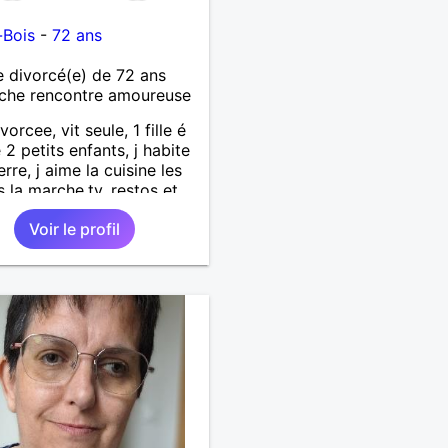
-Bois
-
72 ans
divorcé(e) de 72 ans
che rencontre amoureuse
vorcee, vit seule, 1 fille é
 2 petits enfants, j habite
erre, j aime la cuisine les
s la marche,tv, restos et
es 1m65 68 kgse
Voir le profil