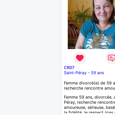
être à l’écoute, échanger 
une personne de confianc
pour une vie de partage, 
tendresse. Les voyages et
randonnées en France ou 
l'étranger à deux en deho
sentiers battus me raviraie
m'engage à répondre à vo
message. Au plaisir de vous
CR07
Saint-Péray
-
59 ans
Femme divorcé(e) de 59 
recherche rencontre amo
Femme 59 ans, divorcée, 
Péray, recherche rencontre
amoureuse, sérieuse, basé
la fidélité, le respect (pas 