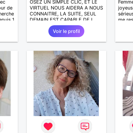
vec
OSEZ UN SIMPLE CLIC, ET LE
Femme 
our de
VIRTUEL NOUS AIDERA A NOUS
joyeus
herche
CONNAITRE, LA SUITE, SEUL
sérieu
epuis 1
DEMAIN EST CAPABLE DE L
me res
ux
ECRIRE; J AIMERAIS
des dé
Voir le profil
us.
RENCONTRER, LA COMPLICITE,
monde 
LE PARTAGE DES BELLES
serein
CHOSES DE LA VIE : BALADES,
long t
VOYAGES EN FRANCE OU
AILLEURS. ETRE A L ECOUTE
DE L AUTRE, ET LA VIE SERA
PLUS BELLE
ENCORE.....................