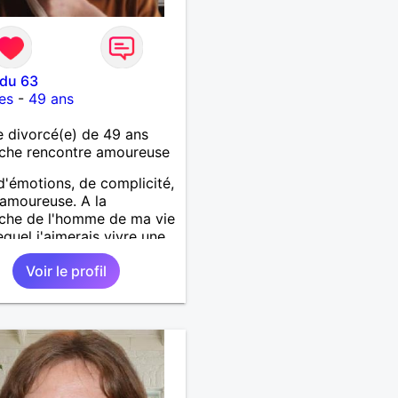
 du 63
es
-
49 ans
 divorcé(e) de 49 ans
che rencontre amoureuse
d'émotions, de complicité,
 amoureuse. A la
che de l'homme de ma vie
equel j'aimerais vivre une
histoire et partager le
Voir le profil
en. Il devra être sincère,
sable, ambitieux,
renant, fort de caractère
c le sens de l'humour. Il
 me chouchouter et me
 en valeur, me donner son
et attention. Merci de
 lu et à bientôt...