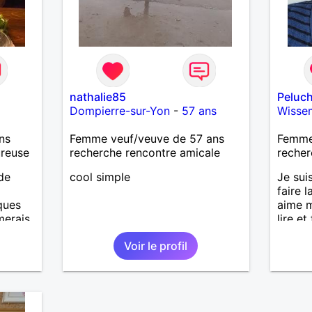
nathalie85
Peluc
Dompierre-sur-Yon
-
57 ans
Wisse
ns
Femme veuf/veuve de 57 ans
Femme
ureuse
recherche rencontre amicale
recher
de
cool simple
Je sui
faire l
ques
aime m
imerais
lire et
es.
suis m
Voir le profil
s
naissa
.
nts à
er,