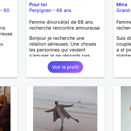
Pour toi
Mina
-
60
Perpignan
-
68 ans
Grand
Femme divorcé(e) de 68 ans
Femme 
ans
recherche rencontre amoureuse
recher
ureuse
Bonjour je recherche une
Suis di
ou
relation sérieuses. Une choses
couple
les personnes qui veulent
a st pi
s'amuser je ne réponds pas....
plante
voyag
Voir le profil