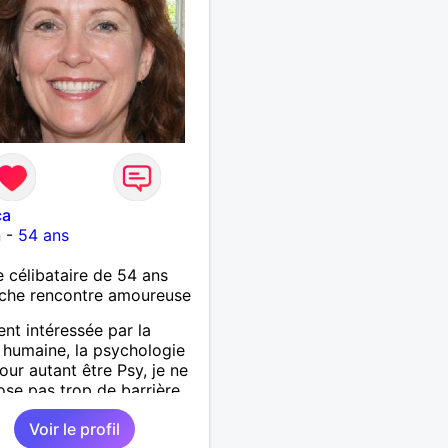
ca
n
-
54 ans
célibataire de 54 ans
che rencontre amoureuse
nt intéressée par la
 humaine, la psychologie
our autant être Psy, je ne
se pas trop de barrière,
ère d'ailleurs les
Voir le profil
ter.