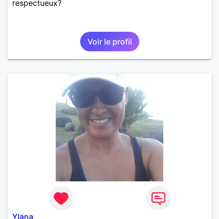
respectueux?
Voir le profil
Ylana