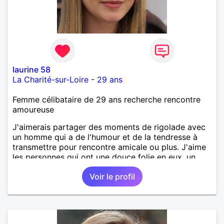
laurine 58
La Charité-sur-Loire
-
29 ans
Femme célibataire de 29 ans recherche rencontre
amoureuse
J'aimerais partager des moments de rigolade avec
un homme qui a de l'humour et de la tendresse à
transmettre pour rencontre amicale ou plus. J'aime
les personnes qui ont une douce folie en eux, un
brin de réserve.
Voir le profil