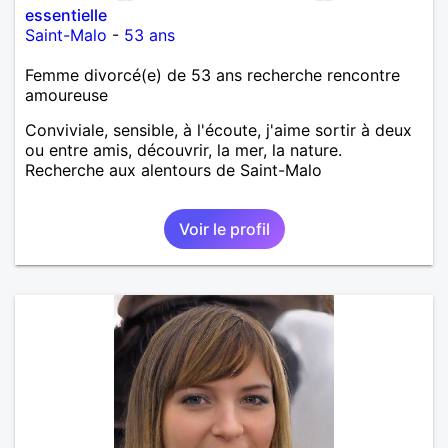
essentielle
Saint-Malo
-
53 ans
Femme divorcé(e) de 53 ans recherche rencontre
amoureuse
Conviviale, sensible, à l'écoute, j'aime sortir à deux
ou entre amis, découvrir, la mer, la nature.
Recherche aux alentours de Saint-Malo
Voir le profil