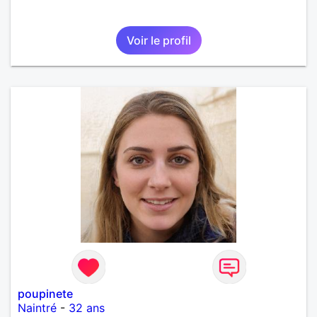
Voir le profil
poupinete
Naintré
-
32 ans