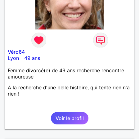
Véro64
Lyon
-
49 ans
Femme divorcé(e) de 49 ans recherche rencontre
amoureuse
A la recherche d'une belle histoire, qui tente rien n'a
rien !
Voir le profil