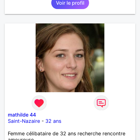
Voir le profil
mathilde 44
Saint-Nazaire
-
32 ans
Femme célibataire de 32 ans recherche rencontre
amoureuse