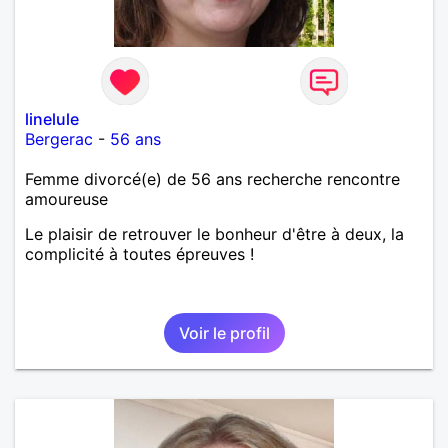
linelule
Bergerac
-
56 ans
Femme divorcé(e) de 56 ans recherche rencontre
amoureuse
Le plaisir de retrouver le bonheur d'être à deux, la
complicité à toutes épreuves !
Voir le profil