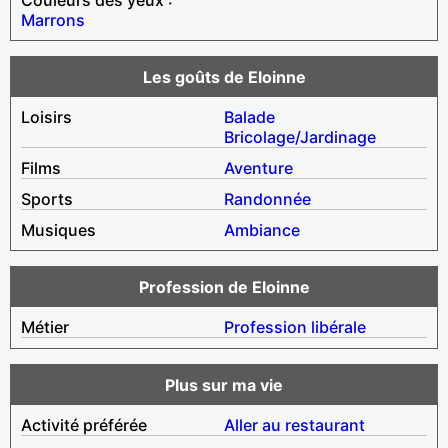
Marrons
Les goûts de Eloinne
Loisirs
Balade
Bricolage/Jardinage
Films
Aventure
Sports
Randonnée
Musiques
Ambiance
Profession de Eloinne
Métier
Profession libérale
Plus sur ma vie
Activité préférée
Aller au restaurant