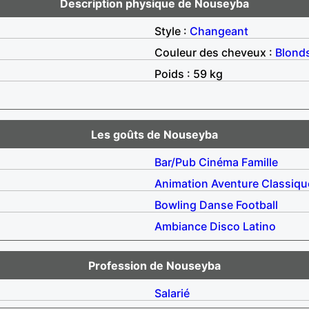
Description physique de Nouseyba
Style :
Changeant
Couleur des cheveux :
Blond
Poids : 59 kg
Les goûts de Nouseyba
Bar/Pub
Cinéma
Famille
Animation
Aventure
Classiqu
Bowling
Danse
Football
Ambiance
Disco
Latino
Profession de Nouseyba
Salarié