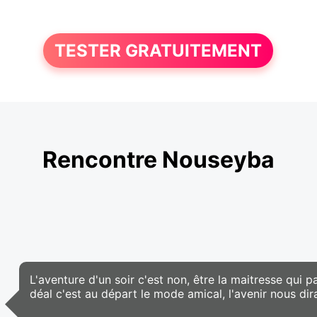
TESTER GRATUITEMENT
Rencontre Nouseyba
L'aventure d'un soir c'est non, être la maitresse qui p
déal c'est au départ le mode amical, l'avenir nous dira