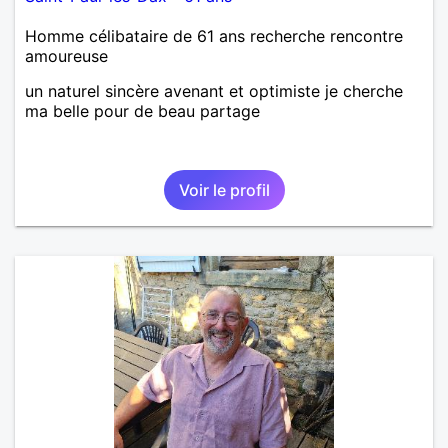
Homme célibataire de 61 ans recherche rencontre
amoureuse
un naturel sincère avenant et optimiste je cherche
ma belle pour de beau partage
Voir le profil