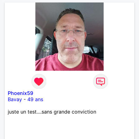
Phoenix59
Bavay
-
49 ans
juste un test....sans grande conviction