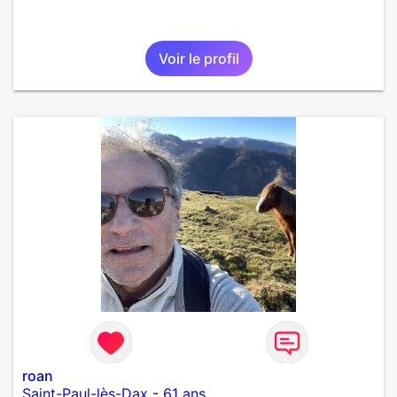
Voir le profil
roan
Saint-Paul-lès-Dax
-
61 ans