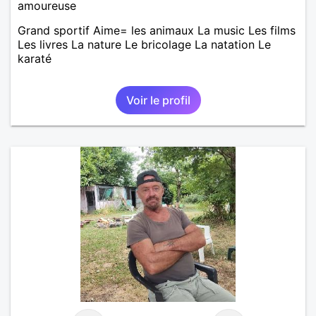
amoureuse
Grand sportif Aime= les animaux La music Les films
Les livres La nature Le bricolage La natation Le
karaté
Voir le profil