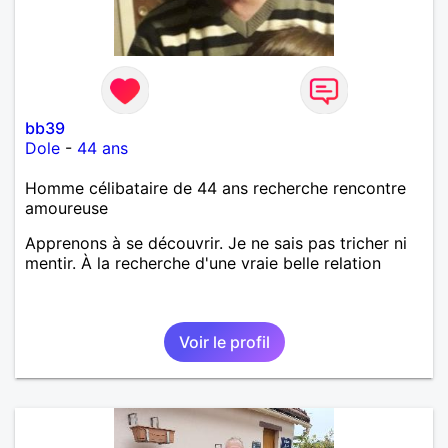
bb39
Dole
-
44 ans
Homme célibataire de 44 ans recherche rencontre
amoureuse
Apprenons à se découvrir. Je ne sais pas tricher ni
mentir. À la recherche d'une vraie belle relation
Voir le profil