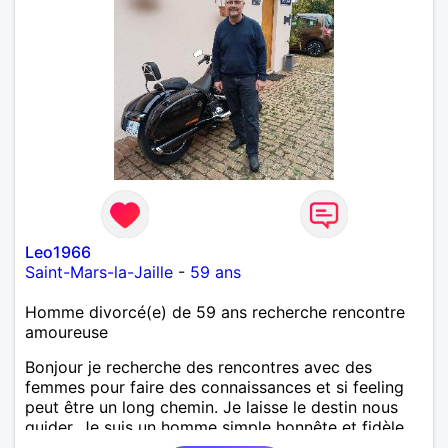
Leo1966
Saint-Mars-la-Jaille
-
59 ans
Homme divorcé(e) de 59 ans recherche rencontre
amoureuse
Bonjour je recherche des rencontres avec des
femmes pour faire des connaissances et si feeling
peut être un long chemin. Je laisse le destin nous
guider. Je suis un homme simple honnête et fidèle.