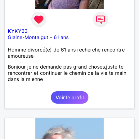
KYKY63
Glaine-Montaigut
-
61 ans
Homme divorcé(e) de 61 ans recherche rencontre
amoureuse
Bonjour je ne demande pas grand choses,juste te
rencontrer et continuer le chemin de la vie ta main
dans la mienne
Voir le profil