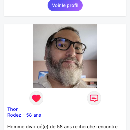
Voir le profil
Thor
Rodez
-
58 ans
Homme divorcé(e) de 58 ans recherche rencontre