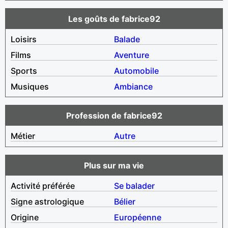
Les goûts de fabrice92
Loisirs
Balade
Films
Aventure
Sports
Automobile
Musiques
Ambiance
Profession de fabrice92
Métier
Autre
Plus sur ma vie
Activité préférée
Se balader
Signe astrologique
Bélier
Origine
Européenne