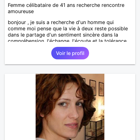
Femme célibataire de 41 ans recherche rencontre
amoureuse
bonjour , je suis a recherche d'un homme qui
comme moi pense que la vie à deux reste possible
dans le partage d'un sentiment sincère dans la
compréhension, l'échange, l'écoute et la tolérance
alors n'hésite pas je suis celle qu'il te faut a très vite
Voir le profil
dans l'espoir et la confiance.