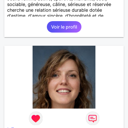
sociable, généreuse, câline, sérieuse et réservée
cherche une relation sérieuse durable dotée
d'estime, d'amour sincère, d'honnêteté et de
respect.
Voir le profil