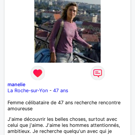
manelie
La Roche-sur-Yon
-
47 ans
Femme célibataire de 47 ans recherche rencontre
amoureuse
J'aime découvrir les belles choses, surtout avec
celui que j'aime. J'aime les hommes attentionnés,
ambitieux. Je recherche quelqu'un avec qui je