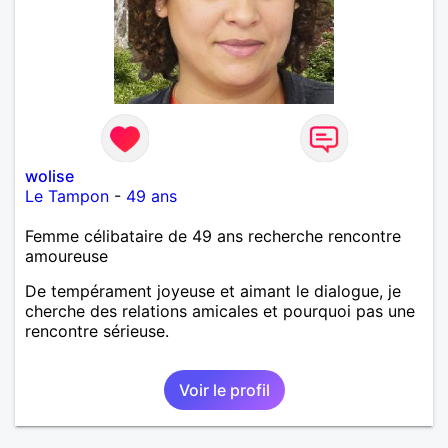
wolise
Le Tampon
-
49 ans
Femme célibataire de 49 ans recherche rencontre
amoureuse
De tempérament joyeuse et aimant le dialogue, je
cherche des relations amicales et pourquoi pas une
rencontre sérieuse.
Voir le profil