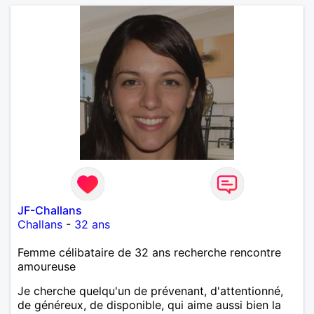
JF-Challans
Challans
-
32 ans
Femme célibataire de 32 ans recherche rencontre
amoureuse
Je cherche quelqu'un de prévenant, d'attentionné,
de généreux, de disponible, qui aime aussi bien la