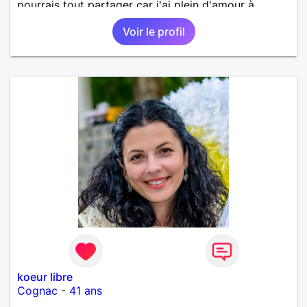
pourrais tout partager car j'ai plein d'amour à
donner.
Voir le profil
koeur libre
Cognac
-
41 ans