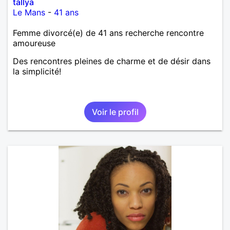
tallya
Le Mans
-
41 ans
Femme divorcé(e) de 41 ans recherche rencontre
amoureuse
Des rencontres pleines de charme et de désir dans
la simplicité!
Voir le profil