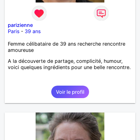
parizienne
Paris
-
39 ans
Femme célibataire de 39 ans recherche rencontre
amoureuse
A la découverte de partage, complicité, humour,
voici quelques ingrédients pour une belle rencontre.
Voir le profil