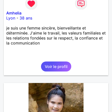
Amhelia
Lyon
-
38 ans
je suis une femme sincère, bienveillante et
déterminée. J'aime le travail, les valeurs familiales et
les relations fondées sur le respect, la confiance et
la communication
Voir le profil