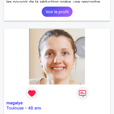
les pouvoir de la séduction opère, une rencontre
galante s'imposera !
Voir le profil
magalye
Toulouse
-
48 ans