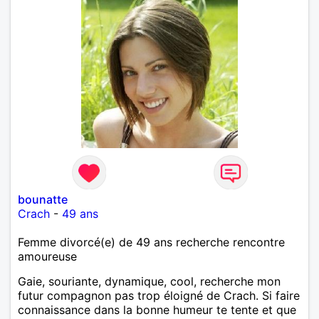
bounatte
Crach
-
49 ans
Femme divorcé(e) de 49 ans recherche rencontre
amoureuse
Gaie, souriante, dynamique, cool, recherche mon
futur compagnon pas trop éloigné de Crach. Si faire
connaissance dans la bonne humeur te tente et que