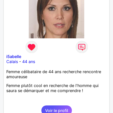
i5abelle
Calais
-
44 ans
Femme célibataire de 44 ans recherche rencontre
amoureuse
Femme plutôt cool en recherche de l'homme qui
saura se démarquer et me comprendre !
Voir le profil