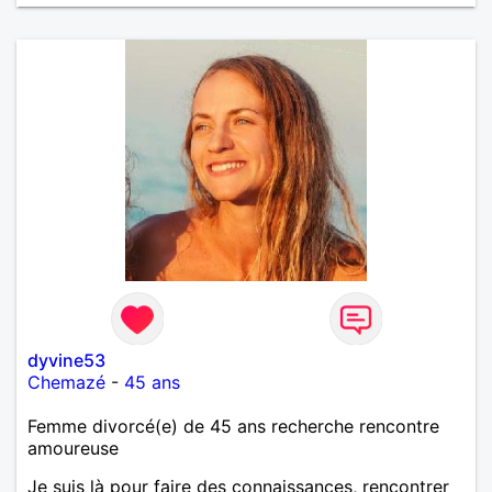
dyvine53
Chemazé
-
45 ans
Femme divorcé(e) de 45 ans recherche rencontre
amoureuse
Je suis là pour faire des connaissances, rencontrer