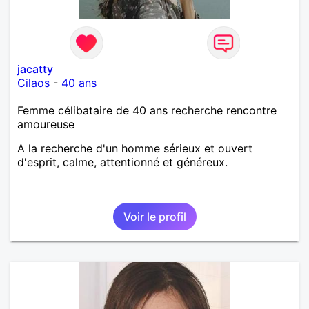
jacatty
Cilaos
-
40 ans
Femme célibataire de 40 ans recherche rencontre
amoureuse
A la recherche d'un homme sérieux et ouvert
d'esprit, calme, attentionné et généreux.
Voir le profil