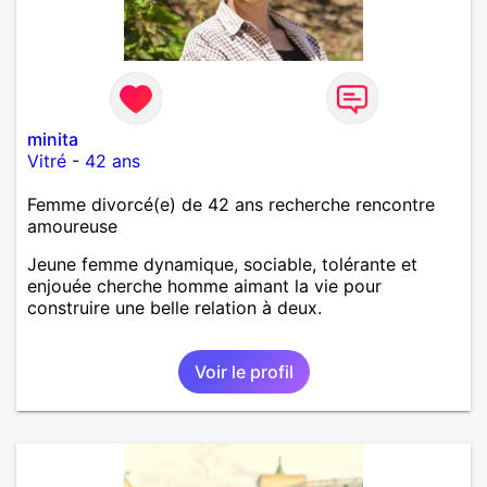
minita
Vitré
-
42 ans
Femme divorcé(e) de 42 ans recherche rencontre
amoureuse
Jeune femme dynamique, sociable, tolérante et
enjouée cherche homme aimant la vie pour
construire une belle relation à deux.
Voir le profil