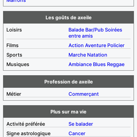
Les goûts de axeile
Loisirs
Balade
Bar/Pub
Soirées
entre amis
Films
Action
Aventure
Policier
Sports
Marche
Natation
Musiques
Ambiance
Blues
Reggae
Profession de axeile
Métier
Commerçant
Plus sur ma vie
Activité préférée
Se balader
Signe astrologique
Cancer