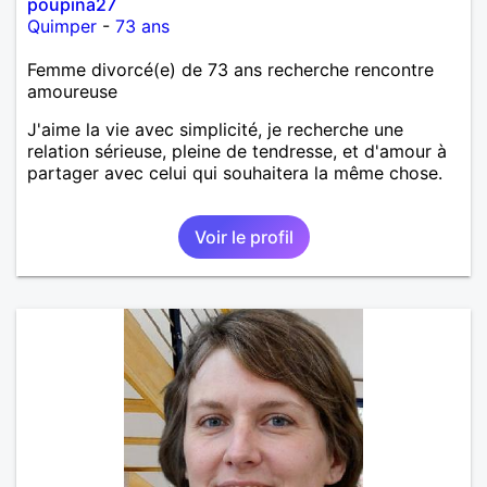
poupina27
Quimper
-
73 ans
Femme divorcé(e) de 73 ans recherche rencontre
amoureuse
J'aime la vie avec simplicité, je recherche une
relation sérieuse, pleine de tendresse, et d'amour à
partager avec celui qui souhaitera la même chose.
Voir le profil