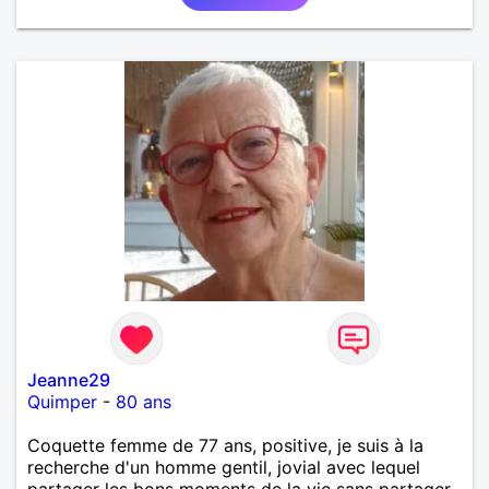
Jeanne29
Quimper
-
80 ans
Coquette femme de 77 ans, positive, je suis à la
recherche d'un homme gentil, jovial avec lequel
partager les bons moments de la vie sans partager