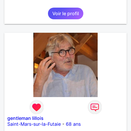
Voir le profil
gentleman lillois
Saint-Mars-sur-la-Futaie
-
68 ans