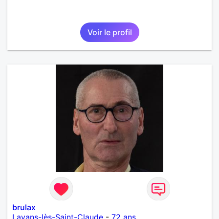
Voir le profil
brulax
Lavans-lès-Saint-Claude
-
72 ans