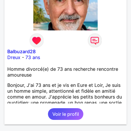
Balbuzard28
Dreux
-
73 ans
Homme divorcé(e) de 73 ans recherche rencontre
amoureuse
Bonjour, J'ai 73 ans et je vis en Eure et Loir, Je suis
un homme simple, attentionné et fidèle en amitié
comme en amour. J'apprécie les petits bonheurs du
quotidien; une promenade, un bon repas, une sortie,
une discision agréable ou un moment de détente à
Voir le profil
deux. Je souhaite rencontrer une femme douce,
honnête et bienveillante, avec qui partager des
moments de complicité, de rire et de confiance. Je