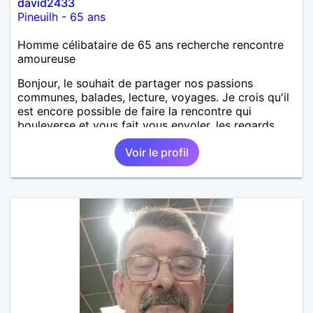
david2433
Pineuilh
-
65 ans
Homme célibataire de 65 ans recherche rencontre
amoureuse
Bonjour, le souhait de partager nos passions
communes, balades, lecture, voyages. Je crois qu'il
est encore possible de faire la rencontre qui
bouleverse et vous fait vous envoler, les regards
complices, les mots et les silences qui apaisent,
Voir le profil
Alors si comme moi tu as la même vision, parlons-
nous.