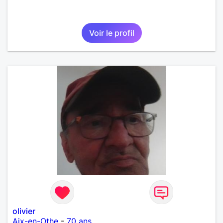
Voir le profil
olivier
Aix-en-Othe
-
70 ans