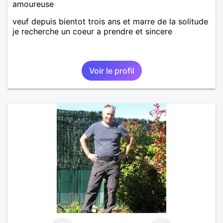
amoureuse
veuf depuis bientot trois ans et marre de la solitude
je recherche un coeur a prendre et sincere
Voir le profil