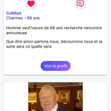
Cubitus
Charmes
-
68 ans
Homme veuf/veuve de 68 ans recherche rencontre
amoureuse
Que dire sinon parlons nous, découvrons nous et la
suite sera ce quelle sera
Voir le profil