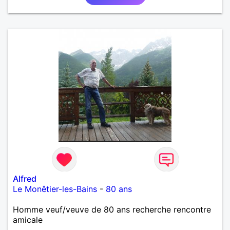
Alfred
Le Monêtier-les-Bains
-
80 ans
Homme veuf/veuve de 80 ans recherche rencontre
amicale