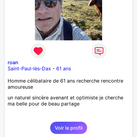
roan
Saint-Paul-lès-Dax
-
61 ans
Homme célibataire de 61 ans recherche rencontre
amoureuse
un naturel sincère avenant et optimiste je cherche
ma belle pour de beau partage
Voir le profil