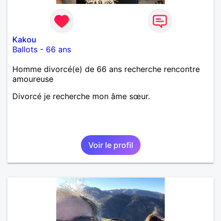
Kakou
Ballots
-
66 ans
Homme divorcé(e) de 66 ans recherche rencontre
amoureuse
Divorcé je recherche mon âme sœur.
Voir le profil