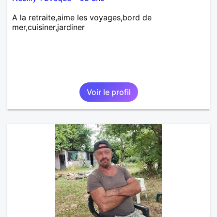
A la retraite,aime les voyages,bord de
mer,cuisiner,jardiner
Voir le profil