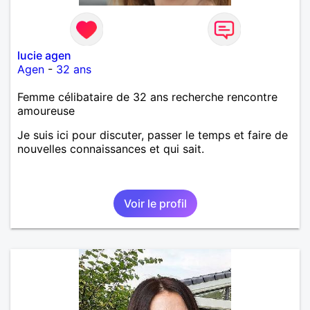
lucie agen
Agen
-
32 ans
Femme célibataire de 32 ans recherche rencontre
amoureuse
Je suis ici pour discuter, passer le temps et faire de
nouvelles connaissances et qui sait.
Voir le profil