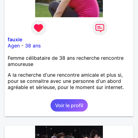
fauxie
Agen
-
38 ans
Femme célibataire de 38 ans recherche rencontre
amoureuse
A la recherche d'une rencontre amicale et plus si,
pour se connaitre avec une personne d'un abord
agréable et sérieuse, pour le moment sur internet.
Voir le profil