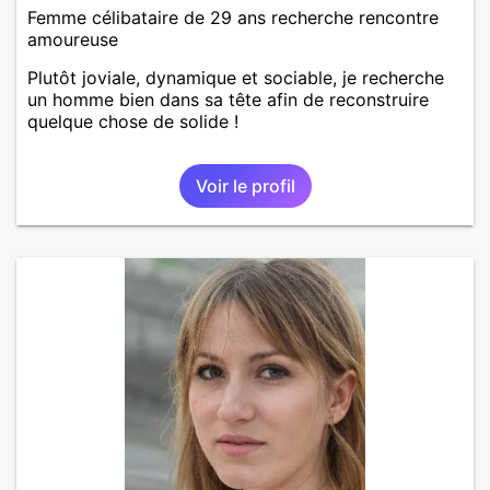
Femme célibataire de 29 ans recherche rencontre
amoureuse
Plutôt joviale, dynamique et sociable, je recherche
un homme bien dans sa tête afin de reconstruire
quelque chose de solide !
Voir le profil