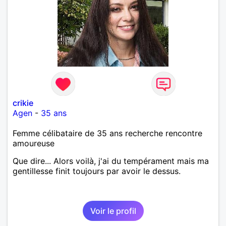
crikie
Agen
-
35 ans
Femme célibataire de 35 ans recherche rencontre
amoureuse
Que dire... Alors voilà, j'ai du tempérament mais ma
gentillesse finit toujours par avoir le dessus.
Voir le profil