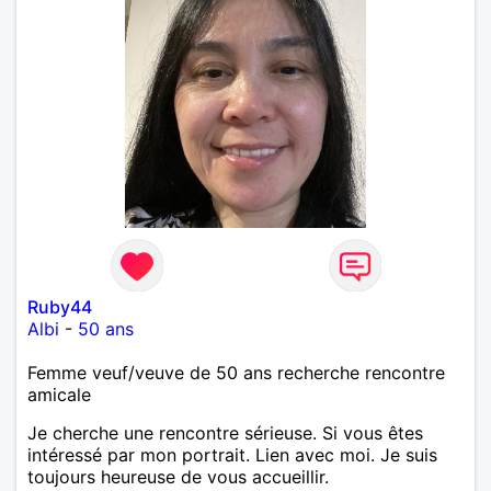
Ruby44
Albi
-
50 ans
Femme veuf/veuve de 50 ans recherche rencontre
amicale
Je cherche une rencontre sérieuse. Si vous êtes
intéressé par mon portrait. Lien avec moi. Je suis
toujours heureuse de vous accueillir.