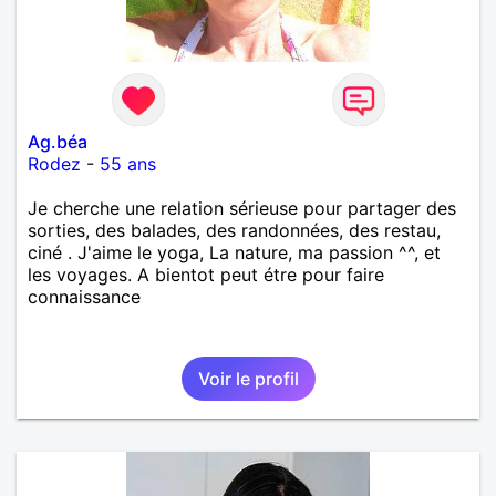
Ag.béa
Rodez
-
55 ans
Je cherche une relation sérieuse pour partager des
sorties, des balades, des randonnées, des restau,
ciné . J'aime le yoga, La nature, ma passion ^^, et
les voyages. A bientot peut étre pour faire
connaissance
Voir le profil