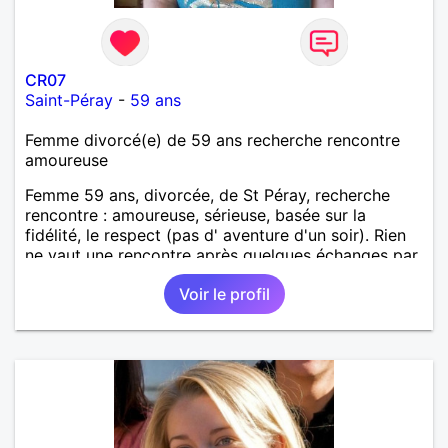
CR07
Saint-Péray
-
59 ans
Femme divorcé(e) de 59 ans recherche rencontre
amoureuse
Femme 59 ans, divorcée, de St Péray, recherche
rencontre : amoureuse, sérieuse, basée sur la
fidélité, le respect (pas d' aventure d'un soir). Rien
ne vaut une rencontre après quelques échanges par
messages pour savoir si il y a un feeling entre les
Voir le profil
deux et le désir de se revoir. Au plaisir de se
découvrir...