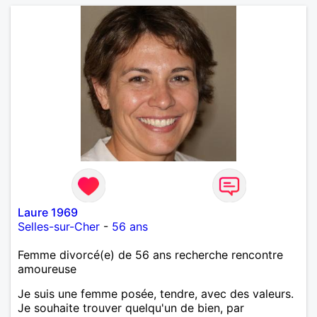
Laure 1969
Selles-sur-Cher
-
56 ans
Femme divorcé(e) de 56 ans recherche rencontre
amoureuse
Je suis une femme posée, tendre, avec des valeurs.
Je souhaite trouver quelqu'un de bien, par