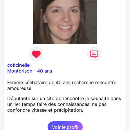
cokcinelle
Montbrison
-
40 ans
Femme célibataire de 40 ans recherche rencontre
amoureuse
Débutante sur un site de rencontre je souhaite dans
un 1er temps faire des connaissances, ne pas
confondre vitesse et précipitation.
Voir le profil