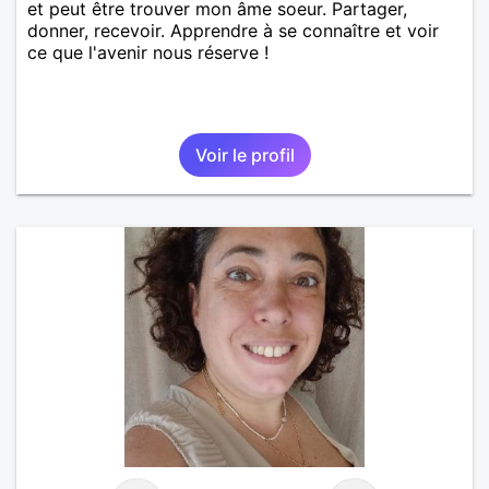
et peut être trouver mon âme soeur. Partager,
donner, recevoir. Apprendre à se connaître et voir
ce que l'avenir nous réserve !
Voir le profil