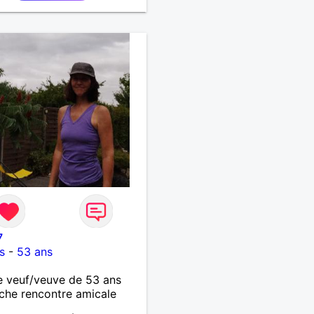
7
s
-
53 ans
 veuf/veuve de 53 ans
che rencontre amicale