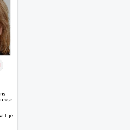
ans
ureuse
ait, je