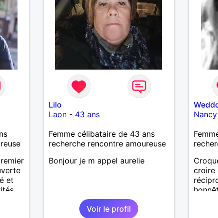
Lilo
Wedd
Laon
-
43 ans
Nancy
ns
Femme célibataire de 43 ans
Femme
ureuse
recherche rencontre amoureuse
recher
premier
Bonjour je m appel aurelie
Croque
uverte
croire
é et
récip
ités.
honnêt
faire r
Voir le profil
venu !