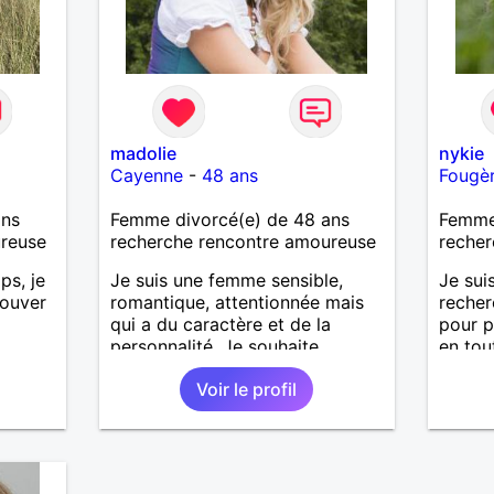
madolie
nykie
Cayenne
-
48 ans
Fougè
ans
Femme divorcé(e) de 48 ans
Femme 
ureuse
recherche rencontre amoureuse
recher
ps, je
Je suis une femme sensible,
Je sui
rouver
romantique, attentionnée mais
reche
qui a du caractère et de la
pour 
personnalité. Je souhaite
en tou
rencontrer un homme même
Voir le profil
profil.