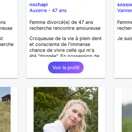
nochapi
sosso
Auxerre
-
47 ans
Vanne
ans
Femme divorcé(e) de 47 ans
Femme 
ureuse
recherche rencontre amoureuse
recher
st
Croqueuse de la vie à plein dent
Je sui
cherche
et consciente de l'immense
chance de vivre celle qui m'a
été "donnée". En possession de
toutes ses facultés mentales et
Voir le profil
physiques. Célibataire mais pas
solitaire, je mène une vie bien
remplie. Je ne suis pas sur ce
site par dépit, ni en tant que
représentatrice de la Femme
Divorcée Mal dans sa peau. A
bientôt.