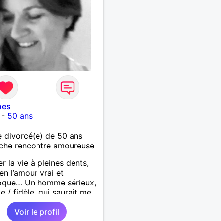
oes
-
50 ans
 divorcé(e) de 50 ans
che rencontre amoureuse
r la vie à pleines dents,
 en l’amour vrai et
roque… Un homme sérieux,
e / fidèle, qui saurait me
ire à nouveau, est le bien
Voir le profil