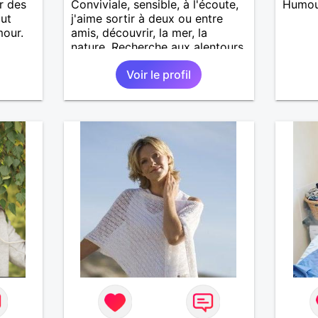
r des
Conviviale, sensible, à l'écoute,
Humour
out
j'aime sortir à deux ou entre
mour.
amis, découvrir, la mer, la
nature. Recherche aux alentours
de Saint-Malo
Voir le profil