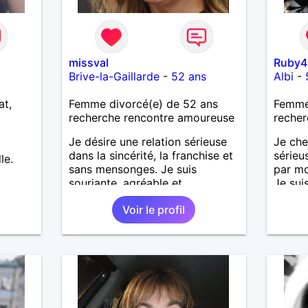
missval
Ruby4
Brive-la-Gaillarde
-
52 ans
Albi
-
at,
Femme divorcé(e) de 52 ans
Femme
recherche rencontre amoureuse
recher
Je désire une relation sérieuse
Je che
dans la sincérité, la franchise et
sérieu
le.
sans mensonges. Je suis
par mo
souriante, agréable et
Je sui
respectueuse tout en désirant
vous ac
Voir le profil
passer de bons moments de
complicité avec un homme
voulant aller dans la même
direction que moi.