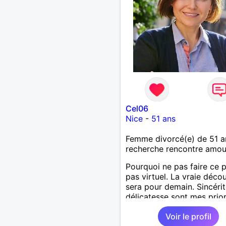
Cel06
Nice
-
51 ans
Femme divorcé(e) de 51 a
recherche rencontre amo
Pourquoi ne pas faire ce 
pas virtuel. La vraie déco
sera pour demain. Sincérit
délicatesse sont mes prior
Voir le profil