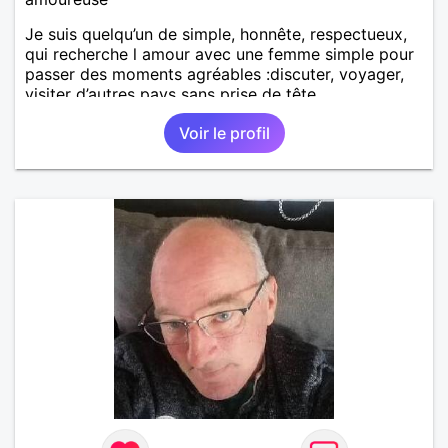
Je suis quelqu’un de simple, honnête, respectueux,
qui recherche l amour avec une femme simple pour
passer des moments agréables :discuter, voyager,
visiter d’autres pays sans prise de tête.
Voir le profil