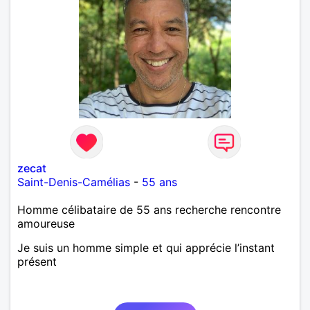
zecat
Saint-Denis-Camélias
-
55 ans
Homme célibataire de 55 ans recherche rencontre
amoureuse
Je suis un homme simple et qui apprécie l’instant
présent