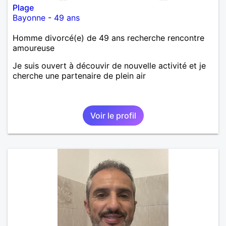
Plage
Bayonne
-
49 ans
Homme divorcé(e) de 49 ans recherche rencontre
amoureuse
Je suis ouvert à découvir de nouvelle activité et je
cherche une partenaire de plein air
Voir le profil