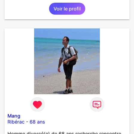
Voir le profil
Mang
Ribérac
-
68 ans
Homme divorcé(e) de 68 ans recherche rencontre