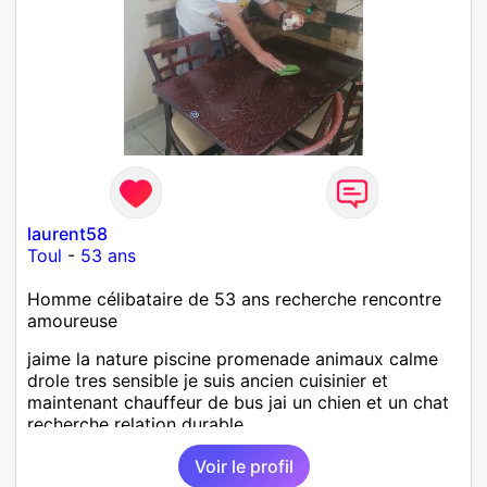
laurent58
Toul
-
53 ans
Homme célibataire de 53 ans recherche rencontre
amoureuse
jaime la nature piscine promenade animaux calme
drole tres sensible je suis ancien cuisinier et
maintenant chauffeur de bus jai un chien et un chat
recherche relation durable
Voir le profil