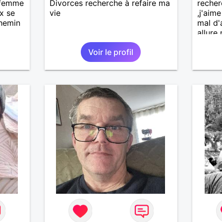
 femme
Divorces recherche à refaire ma
recher
x se
vie
,j'aim
chemin
mal d'
allure
voudra
Voir le profil
person
,brico
et nat
mesd