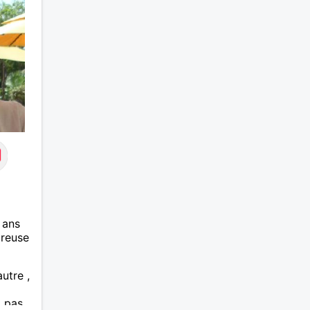
 ans
ureuse
autre ,
( pas