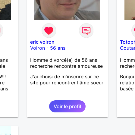
eric voiron
Totop
Voiron
-
56 ans
Couta
ans
Homme divorcé(e) de 56 ans
Homme
ale
recherche rencontre amoureuse
recher
!!!
J'ai choisi de m'inscrire sur ce
Bonjou
ire
site pour rencontrer l'âme soeur
relati
dans
basée 
Voir le profil