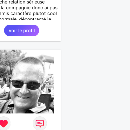
che relation sérieuse
e la compagnie donc ai pas
amis caractère plutot cool
 normale ,décontracté je
is rencontrer une
Voir le profil
ne aimant la nature
lage ,quelqu'un de simple
urel à vos claviers
ames