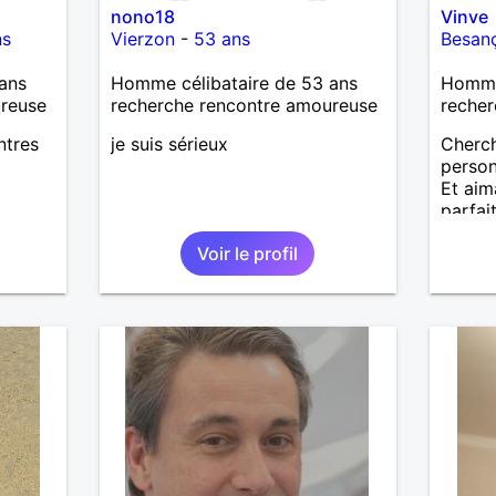
nono18
Vinve
ns
Vierzon
-
53 ans
Besan
ans
Homme célibataire de 53 ans
Homme
ureuse
recherche rencontre amoureuse
recher
ntres
je suis sérieux
Cherc
person
Et aim
parfai
Voir le profil