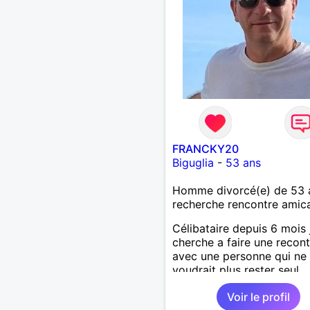
FRANCKY20
Biguglia
-
53 ans
Homme divorcé(e) de 53 
recherche rencontre amic
Célibataire depuis 6 mois 
cherche a faire une recont
avec une personne qui ne
voudrait plus rester seul ,
comme moi .
Voir le profil