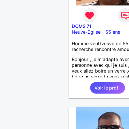
DOMS 71
Neuve-Eglise
-
55 ans
Homme veuf/veuve de 55
recherche rencontre amo
Bonjour , je m'adapte avec
personne avec qui je suis 
veux allez boire un verre 
boire un verre tu veux rest
maison ,on reste
Voir le profil
etc...l'important c'est d'et
ensemble .j'aime me balad
faire du sport , regarder d
, aller au théatre etc et j'
par dessus tous rire