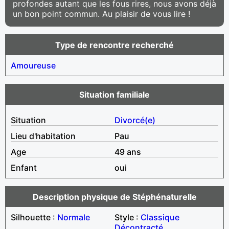
profondes autant que les fous rires, nous avons déjà
un bon point commun. Au plaisir de vous lire !
Type de rencontre recherché
Amoureuse
Situation familiale
Situation
Divorcé(e)
Lieu d'habitation
Pau
Age
49 ans
Enfant
oui
Description physique de Stéphénaturelle
Silhouette :
Normale
Style :
Classique
Décontracté